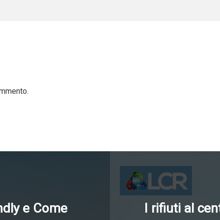
ommento.
endly e Come
I rifiuti al c