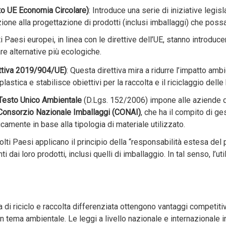
to UE Economia Circolare)
: Introduce una serie di iniziative legi
one alla progettazione di prodotti (inclusi imballaggi) che possano 
ti Paesi europei, in linea con le direttive dell’UE, stanno introduc
e alternative più ecologiche.
ttiva 2019/904/UE)
: Questa direttiva mira a ridurre l’impatto ambi
lastica e stabilisce obiettivi per la raccolta e il riciclaggio delle 
Testo Unico Ambientale
(D.Lgs. 152/2006) impone alle aziende di 
Consorzio Nazionale Imballaggi (CONAI)
, che ha il compito di ges
camente in base alla tipologia di materiale utilizzato.
olti Paesi applicano il principio della “responsabilità estesa del 
ti dai loro prodotti, inclusi quelli di imballaggio. In tal senso, l’u
a di riciclo e raccolta differenziata ottengono vantaggi competit
in tema ambientale. Le leggi a livello nazionale e internazionale