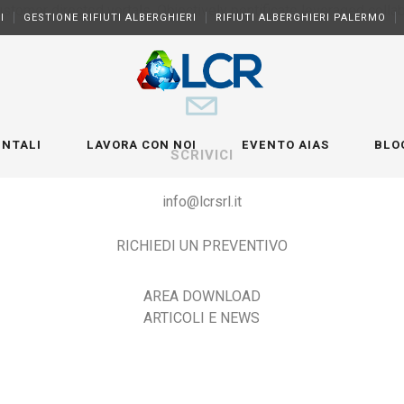
stomer directed vortals. Objectively pontificate leveraged colla
I
GESTIONE RIFIUTI ALBERGHIERI
RIFIUTI ALBERGHIERI PALERMO
ENTALI
LAVORA CON NOI
EVENTO AIAS
BLO
SCRIVICI
info@lcrsrl.it
RICHIEDI UN PREVENTIVO
AREA DOWNLOAD
ARTICOLI E NEWS