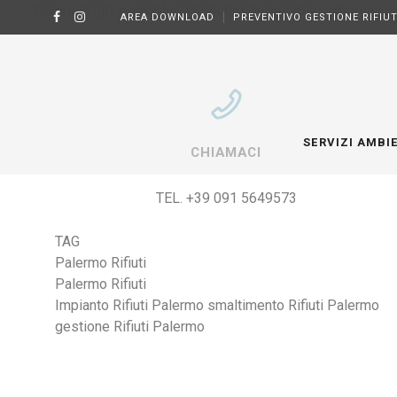
“Compellingly e-enable distributed deliverables whereas cu
AREA DOWNLOAD
PREVENTIVO GESTIONE RIFIUT
SERVIZI AMBI
CHIAMACI
TEL. +39 091 5649573
TAG
Palermo Rifiuti
Palermo Rifiuti
Impianto Rifiuti Palermo
smaltimento Rifiuti Palermo
gestione Rifiuti Palermo