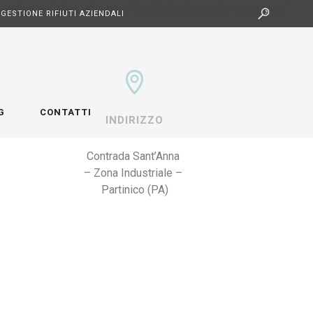
boration and idea-sharing without bleeding-edge resources.”
GESTIONE RIFIUTI AZIENDALI
G
CONTATTI
INDIRIZZO
Contrada Sant’Anna 

– Zona Industriale – 

Partinico (PA)